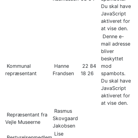
Du skal have
JavaScript
aktiveret for
at vise den.
Denne e-
mail adresse
bliver
beskyttet
Kommunal
Hanne
22 84
mod
repræsentant
Frandsen
18 26
spambots.
Du skal have
JavaScript
aktiveret for
at vise den.
Rasmus
Repræsentant fra
Skovgaard
Vejle Museerne
Jakobsen
Lise
Bestyrelsenmedlem