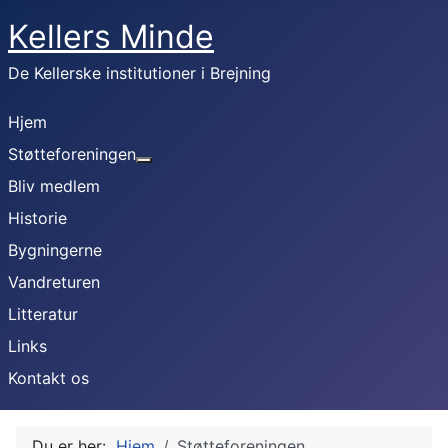
Kellers Minde
De Kellerske institutioner i Brejning
Hjem
Støtteforeningen
Mere om: Støtteforeningen
Bliv medlem
Historie
Bygningerne
Vandreturen
Litteratur
Links
Kontakt os
Du er her:
Hjem
Støtteforeningen