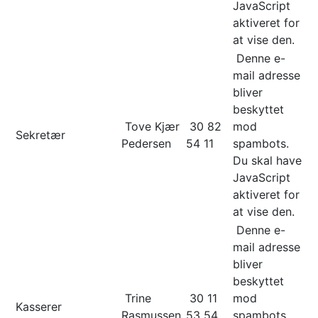
JavaScript
aktiveret for
at vise den.
Denne e-
mail adresse
bliver
beskyttet
Tove Kjær
30 82
mod
Sekretær
Pedersen
54 11
spambots.
Du skal have
JavaScript
aktiveret for
at vise den.
Denne e-
mail adresse
bliver
beskyttet
Trine
30 11
mod
Kasserer
Rasmussen
53 54
spambots.